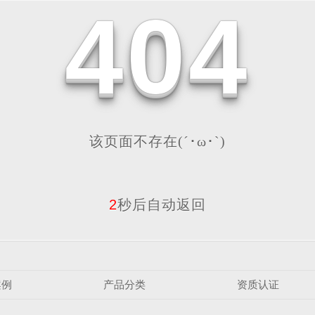
4
0
4
该页面不存在(´･ω･`)
2
秒后自动返回
案例
产品分类
资质认证